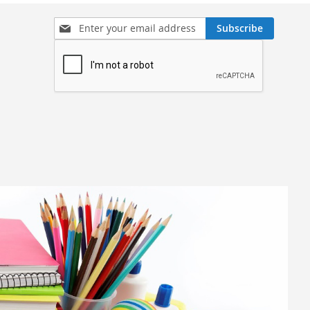
Sign
Subscribe
Up
for
Our
Newsletter: