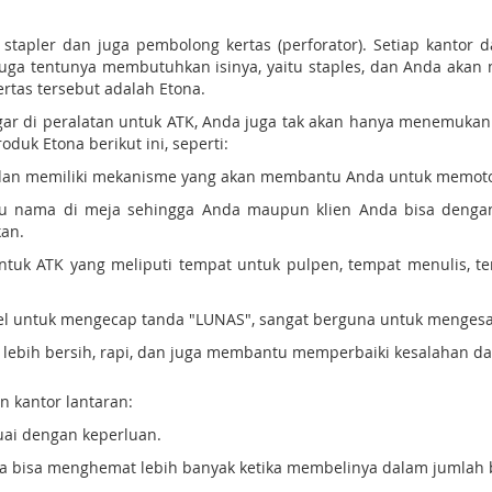
 stapler dan juga pembolong kertas (perforator). Setiap kantor 
 juga tentunya membutuhkan isinya, yaitu staples, dan Anda aka
rtas tersebut adalah Etona.
gar di peralatan untuk ATK, Anda juga tak akan hanya menemukan 
duk Etona berikut ini, seperti:
tip dan memiliki mekanisme yang akan membantu Anda untuk memot
tu nama di meja sehingga Anda maupun klien Anda bisa denga
kan.
untuk ATK yang meliputi tempat untuk pulpen, tempat menulis,
pel untuk mengecap tanda "LUNAS", sangat berguna untuk menges
lebih bersih, rapi, dan juga membantu memperbaiki kesalahan da
n kantor lantaran:
ai dengan keperluan.
nda bisa menghemat lebih banyak ketika membelinya dalam jumlah 