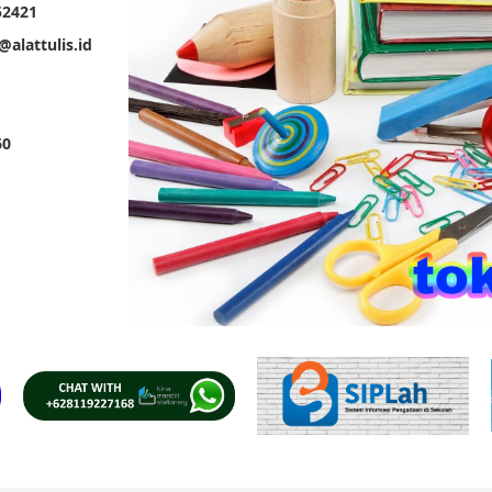
52421
@alattulis.id
60