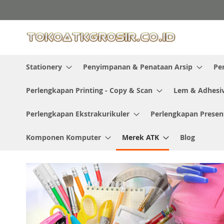
Skip
to
Content
Stationery
Penyimpanan & Penataan Arsip
Pe
Perlengkapan Printing - Copy & Scan
Lem & Adhesi
Perlengkapan Ekstrakurikuler
Perlengkapan Presen
Komponen Komputer
Merek ATK
Blog