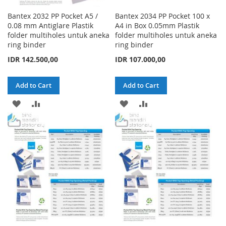
Bantex 2032 PP Pocket A5 /
Bantex 2034 PP Pocket 100 x
0.08 mm Antiglare Plastik
A4 in Box 0.05mm Plastik
folder multiholes untuk aneka
folder multiholes untuk aneka
ring binder
ring binder
IDR 142.500,00
IDR 107.000,00
Add to Cart
Add to Cart
ADD
ADD
ADD
ADD
TO
TO
TO
TO
WISH
COMPARE
WISH
COMPARE
LIST
LIST