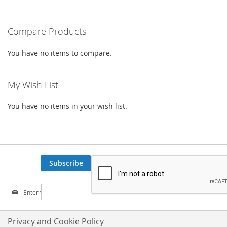
WISH
COMPARE
Compare Products
LIST
You have no items to compare.
My Wish List
You have no items in your wish list.
Subscribe
Sign
Up
for
Our
Privacy and Cookie Policy