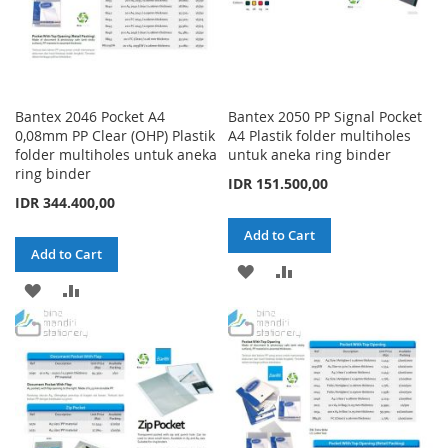
Bantex 2046 Pocket A4
Bantex 2050 PP Signal Pocket
0,08mm PP Clear (OHP) Plastik
A4 Plastik folder multiholes
folder multiholes untuk aneka
untuk aneka ring binder
ring binder
IDR 151.500,00
IDR 344.400,00
Add to Cart
Add to Cart
ADD
ADD
ADD
ADD
TO
TO
TO
TO
WISH
COMPARE
WISH
COMPARE
LIST
LIST