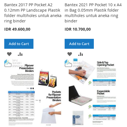
Bantex 2017 PP Pocket A2
Bantex 2021 PP Pocket 10 x A4
0.12mm PP Landscape Plastik
in Bag 0.05mm Plastik folder
folder multiholes untuk aneka
multiholes untuk aneka ring
ring binder
binder
IDR 49.600,00
IDR 10.700,00
Add to Cart
Add to Cart
ADD
ADD
ADD
ADD
TO
TO
TO
TO
WISH
COMPARE
WISH
COMPARE
LIST
LIST