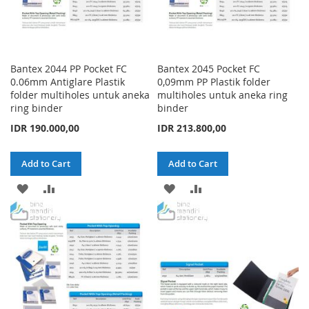
Bantex 2044 PP Pocket FC
Bantex 2045 Pocket FC
0.06mm Antiglare Plastik
0,09mm PP Plastik folder
folder multiholes untuk aneka
multiholes untuk aneka ring
ring binder
binder
IDR 190.000,00
IDR 213.800,00
Add to Cart
Add to Cart
ADD
ADD
ADD
ADD
TO
TO
TO
TO
WISH
COMPARE
WISH
COMPARE
LIST
LIST