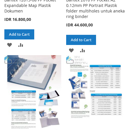
Expandable Map Plastik
0.12mm PP Portrait Plastik
Dokumen
folder multiholes untuk aneka
ring binder
IDR 16.800,00
IDR 44.600,00
Add to Cart
Add to Cart
ADD
ADD
ADD
ADD
TO
TO
TO
TO
WISH
COMPARE
WISH
COMPARE
LIST
LIST