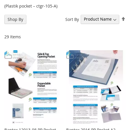
(Plastik pocket – ctgr-105-A)
Se
Sort By
Shop By
De
Di
29
Items
Bantex 12013-08 PP Pocket
Bantex 2016 PP Pocket A2