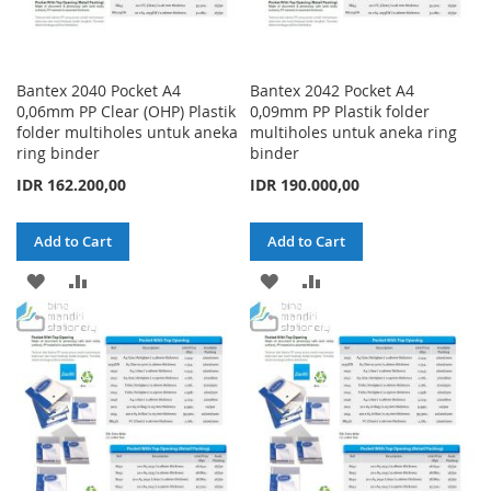
Bantex 2040 Pocket A4
Bantex 2042 Pocket A4
0,06mm PP Clear (OHP) Plastik
0,09mm PP Plastik folder
folder multiholes untuk aneka
multiholes untuk aneka ring
ring binder
binder
IDR 162.200,00
IDR 190.000,00
Add to Cart
Add to Cart
ADD
ADD
ADD
ADD
TO
TO
TO
TO
WISH
COMPARE
WISH
COMPARE
LIST
LIST