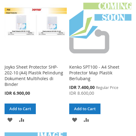
LIST
LIST
Joyko Sheet Protector SHP-
Kenko SPT100 - A4 Sheet
202-10 (A4) Plastik Pelindung
Protector Map Plastik
Dokument Multiholes di
Berlubang
Binder
Special
IDR 7.400,00
Regular Price
Price
IDR 6.900,00
IDR 8.600,00
Add to Cart
Add to Cart
ADD
ADD
ADD
ADD
TO
TO
TO
TO