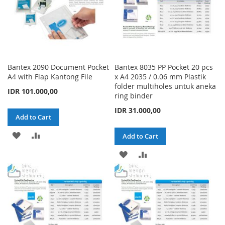
Bantex 2090 Document Pocket
Bantex 8035 PP Pocket 20 pcs
A4 with Flap Kantong File
x A4 2035 / 0.06 mm Plastik
folder multiholes untuk aneka
IDR 101.000,00
ring binder
IDR 31.000,00
Add to Cart
ADD
ADD
Add to Cart
TO
TO
ADD
ADD
WISH
COMPARE
TO
TO
LIST
WISH
COMPARE
LIST