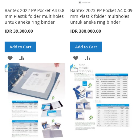
Bantex 2022 PP Pocket A4 0.8
Bantex 2023 PP Pocket A4 0.09
mm Plastik folder multiholes
mm Plastik folder multiholes
untuk aneka ring binder
untuk aneka ring binder
IDR 39.300,00
IDR 380.000,00
Add to Cart
Add to Cart
ADD
ADD
ADD
ADD
TO
TO
TO
TO
WISH
COMPARE
WISH
COMPARE
LIST
LIST