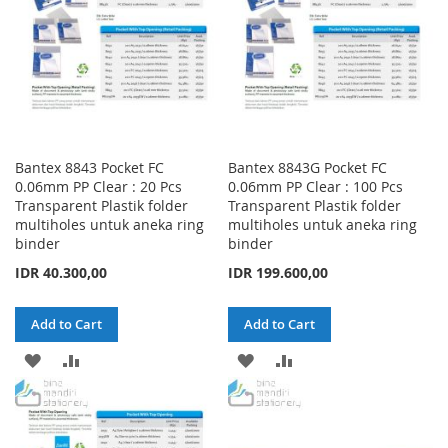
Bantex 8843 Pocket FC
Bantex 8843G Pocket FC
0.06mm PP Clear : 20 Pcs
0.06mm PP Clear : 100 Pcs
Transparent Plastik folder
Transparent Plastik folder
multiholes untuk aneka ring
multiholes untuk aneka ring
binder
binder
IDR 40.300,00
IDR 199.600,00
Add to Cart
Add to Cart
ADD
ADD
ADD
ADD
TO
TO
TO
TO
WISH
COMPARE
WISH
COMPARE