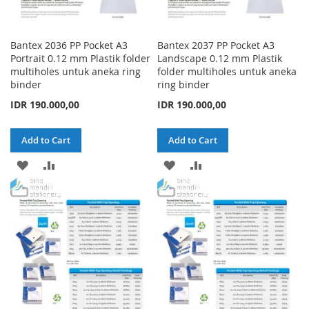
Bantex 2036 PP Pocket A3
Bantex 2037 PP Pocket A3
Portrait 0.12 mm Plastik folder
Landscape 0.12 mm Plastik
multiholes untuk aneka ring
folder multiholes untuk aneka
binder
ring binder
IDR 190.000,00
IDR 190.000,00
Add to Cart
Add to Cart
ADD
ADD
ADD
ADD
TO
TO
TO
TO
WISH
COMPARE
WISH
COMPARE
LIST
LIST