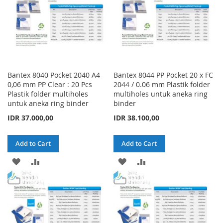
Bantex 8040 Pocket 2040 A4
Bantex 8044 PP Pocket 20 x FC
0,06 mm PP Clear : 20 Pcs
2044 / 0.06 mm Plastik folder
Plastik folder multiholes
multiholes untuk aneka ring
untuk aneka ring binder
binder
IDR 37.000,00
IDR 38.100,00
Add to Cart
Add to Cart
ADD
ADD
ADD
ADD
TO
TO
TO
TO
WISH
COMPARE
WISH
COMPARE
LIST
LIST