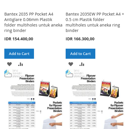
Bantex 2035 PP Pocket A4
Bantex 2035EW PP Pocket A4 +
Antiglare 0.06mm Plastik
0.5 cm Plastik folder
folder multiholes untuk aneka
multiholes untuk aneka ring
ring binder
binder
IDR 154.400,00
IDR 166.300,00
Add to Cart
Add to Cart
ADD
ADD
ADD
ADD
TO
TO
TO
TO
WISH
COMPARE
WISH
COMPARE
LIST
LIST