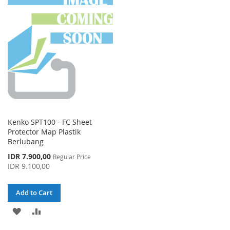
WISH
COMPARE
WISH
COMPARE
LIST
LIST
Kenko SPT100 - FC Sheet
Protector Map Plastik
Berlubang
Special
IDR 7.900,00
Regular Price
Price
IDR 9.100,00
Add to Cart
ADD
ADD
TO
TO