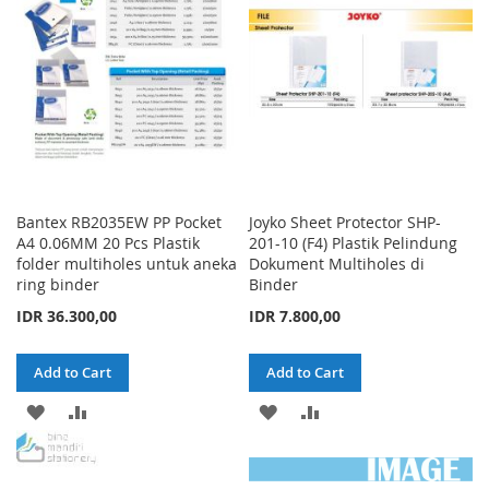
LIST
LIST
Bantex RB2035EW PP Pocket
Joyko Sheet Protector SHP-
A4 0.06MM 20 Pcs Plastik
201-10 (F4) Plastik Pelindung
folder multiholes untuk aneka
Dokument Multiholes di
ring binder
Binder
IDR 36.300,00
IDR 7.800,00
Add to Cart
Add to Cart
ADD
ADD
ADD
ADD
TO
TO
TO
TO
WISH
COMPARE
WISH
COMPARE