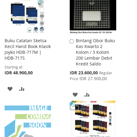
LIST
LIST
Buku Catatan Sketsa
Bintang Obor Buku
Add
Kecil Hand Book Klasik
Kas Kwarto 2
to
Joyko HDB-717M |
Kolom / 3 Kolom
Cart
HDB-717S
200 Lembar Debit
Kredit Saldo
Starting at
Special
IDR 48.900,00
IDR 23.600,00
Regular
Price
IDR 27.900,00
Price
ADD
ADD
ADD
ADD
TO
TO
TO
TO
WISH
COMPARE
WISH
COMPARE
LIST
LIST