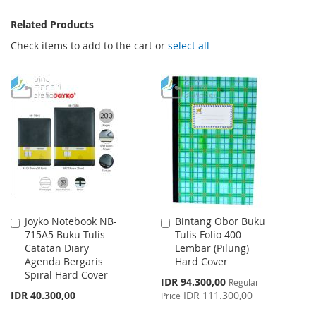
Related Products
Check items to add to the cart or
select all
Joyko Notebook NB-
Bintang Obor Buku
Add
Add
715A5 Buku Tulis
Tulis Folio 400
to
to
Catatan Diary
Lembar (Pilung)
Cart
Cart
Agenda Bergaris
Hard Cover
Spiral Hard Cover
Special
IDR 94.300,00
Regular
Price
IDR 40.300,00
IDR 111.300,00
Price