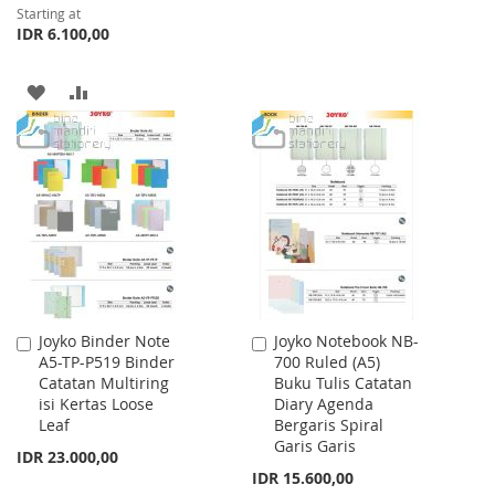
Starting at
IDR 6.100,00
ADD
ADD
TO
TO
WISH
COMPARE
LIST
Joyko Binder Note
Joyko Notebook NB-
Add
Add
A5-TP-P519 Binder
700 Ruled (A5)
to
to
Catatan Multiring
Buku Tulis Catatan
Cart
Cart
isi Kertas Loose
Diary Agenda
Leaf
Bergaris Spiral
Garis Garis
IDR 23.000,00
IDR 15.600,00