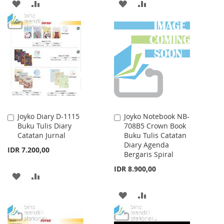
ADD
ADD
ADD
ADD
TO
TO
TO
TO
WISH
COMPARE
WISH
COMPARE
LIST
LIST
Joyko Diary D-1115
Joyko Notebook NB-
Add
Add
Buku Tulis Diary
708B5 Crown Book
to
to
Catatan Jurnal
Buku Tulis Catatan
Cart
Cart
Diary Agenda
IDR 7.200,00
Bergaris Spiral
IDR 8.900,00
ADD
ADD
TO
TO
ADD
ADD
WISH
COMPARE
TO
TO