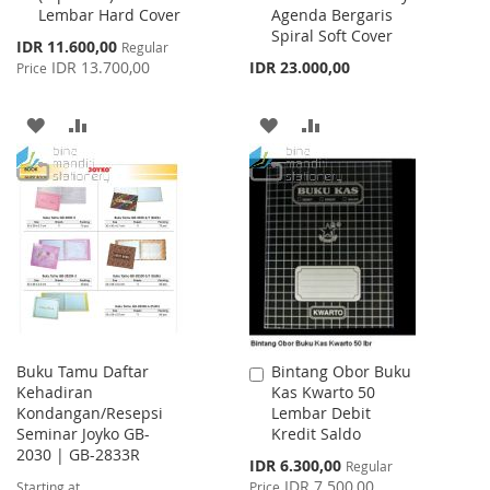
Lembar Hard Cover
Agenda Bergaris
Spiral Soft Cover
Special
IDR 11.600,00
Regular
Price
IDR 13.700,00
IDR 23.000,00
Price
ADD
ADD
ADD
ADD
TO
TO
TO
TO
WISH
COMPARE
WISH
COMPARE
LIST
LIST
Buku Tamu Daftar
Bintang Obor Buku
Add
Kehadiran
Kas Kwarto 50
to
Kondangan/Resepsi
Lembar Debit
Cart
Seminar Joyko GB-
Kredit Saldo
2030 | GB-2833R
Special
IDR 6.300,00
Regular
Price
IDR 7.500,00
Starting at
Price