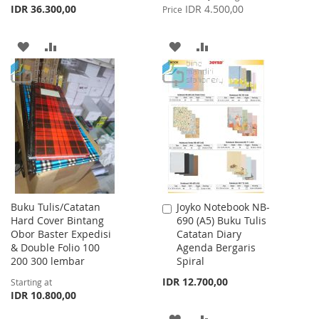
Price
IDR 36.300,00
IDR 4.500,00
Price
ADD
ADD
ADD
ADD
TO
TO
TO
TO
WISH
COMPARE
WISH
COMPARE
LIST
LIST
Buku Tulis/Catatan
Joyko Notebook NB-
Add
Hard Cover Bintang
690 (A5) Buku Tulis
to
Obor Baster Expedisi
Catatan Diary
Cart
& Double Folio 100
Agenda Bergaris
200 300 lembar
Spiral
IDR 12.700,00
Starting at
IDR 10.800,00
ADD
ADD