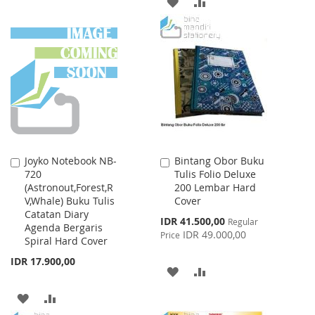
ADD
ADD
TO
TO
TO
TO
WISH
COMPARE
WISH
COMPARE
LIST
LIST
Joyko Notebook NB-
Bintang Obor Buku
Add
Add
720
Tulis Folio Deluxe
to
to
(Astronout,Forest,R
200 Lembar Hard
Cart
Cart
V,Whale) Buku Tulis
Cover
Catatan Diary
Special
IDR 41.500,00
Regular
Agenda Bergaris
Price
IDR 49.000,00
Price
Spiral Hard Cover
IDR 17.900,00
ADD
ADD
TO
TO
ADD
ADD