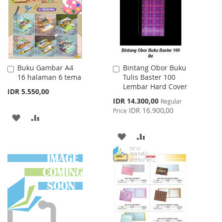
LIST
Buku Gambar A4
Bintang Obor Buku
Add
Add
16 halaman 6 tema
Tulis Baster 100
to
to
Lembar Hard Cover
Cart
Cart
IDR 5.550,00
Special
IDR 14.300,00
Regular
Price
IDR 16.900,00
Price
ADD
ADD
TO
TO
ADD
ADD
WISH
COMPARE
TO
TO
LIST
WISH
COMPARE
LIST