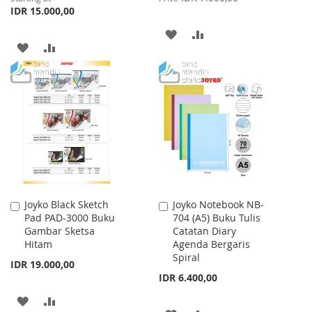
IDR 15.000,00
ADD
ADD
ADD
ADD
TO
TO
TO
TO
WISH
COMPARE
WISH
COMPARE
LIST
LIST
Joyko Black Sketch
Joyko Notebook NB-
Add
Add
Pad PAD-3000 Buku
704 (A5) Buku Tulis
to
to
Gambar Sketsa
Catatan Diary
Cart
Cart
Hitam
Agenda Bergaris
Spiral
IDR 19.000,00
IDR 6.400,00
ADD
ADD