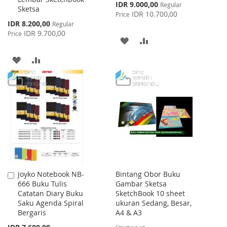
Special
IDR 9.000,00
Regular
Sketsa
Price
IDR 10.700,00
Price
Special
IDR 8.200,00
Regular
Price
IDR 9.700,00
Price
ADD
ADD
TO
TO
ADD
ADD
WISH
COMPARE
TO
TO
LIST
WISH
COMPARE
LIST
Joyko Notebook NB-
Bintang Obor Buku
Add
666 Buku Tulis
Gambar Sketsa
to
Catatan Diary Buku
SketchBook 10 sheet
Cart
Saku Agenda Spiral
ukuran Sedang, Besar,
Bergaris
A4 & A3