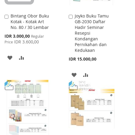
Bintang Obor Buku
Joyko Buku Tamu
Add
Add
Kotak - Kotak Art
GB-2030 Daftar
to
to
No. 80 / 30 Lembar
Hadir Seminar
Cart
Cart
Resepsi
Special
IDR 3.000,00
Regular
Kondangan
Price
IDR 3.600,00
Price
Pernikahan dan
Kedukaan
ADD
ADD
IDR 15.000,00
TO
TO
ADD
ADD
WISH
COMPARE
TO
TO
LIST
WISH
COMPARE
LIST