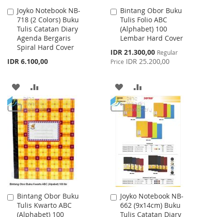
Joyko Notebook NB-
Bintang Obor Buku
Add
Add
718 (2 Colors) Buku
Tulis Folio ABC
to
to
Tulis Catatan Diary
(Alphabet) 100
Cart
Cart
Agenda Bergaris
Lembar Hard Cover
Spiral Hard Cover
Special
IDR 21.300,00
Regular
Price
IDR 6.100,00
IDR 25.200,00
Price
ADD
ADD
ADD
ADD
TO
TO
TO
TO
WISH
COMPARE
WISH
COMPARE
LIST
LIST
Bintang Obor Buku
Joyko Notebook NB-
Add
Add
Tulis Kwarto ABC
662 (9x14cm) Buku
to
to
(Alphabet) 100
Tulis Catatan Diary
Cart
Cart