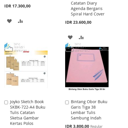
Catatan Diary
IDR 17.300,00
Agenda Bergaris
Spiral Hard Cover
ADD
ADD
IDR 23.600,00
TO
TO
ADD
ADD
WISH
COMPARE
TO
TO
LIST
WISH
COMPARE
LIST
Joyko Sketch Book
Bintang Obor Buku
Add
Add
SKBK-722-A4 Buku
Garis Tiga 38
to
to
Tulis Catatan
Lembar Tulis
Cart
Cart
Sketsa Gambar
Sambung Indah
Kertas Polos
Special
IDR 3.800,00
Regular