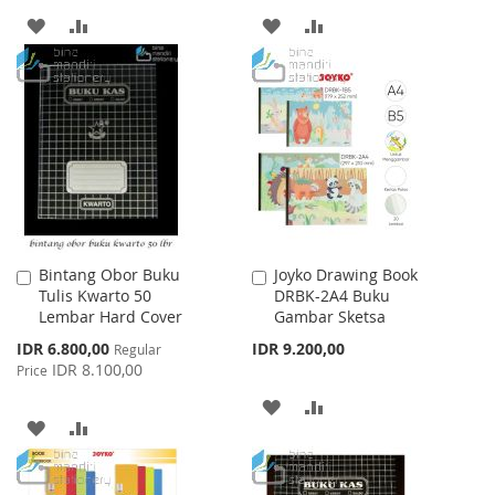
ADD
ADD
ADD
ADD
TO
TO
TO
TO
WISH
COMPARE
WISH
COMPARE
LIST
LIST
Bintang Obor Buku
Joyko Drawing Book
Add
Add
Tulis Kwarto 50
DRBK-2A4 Buku
to
to
Lembar Hard Cover
Gambar Sketsa
Cart
Cart
Special
IDR 6.800,00
IDR 9.200,00
Regular
Price
IDR 8.100,00
Price
ADD
ADD
ADD
ADD
TO
TO
TO
TO
WISH
COMPARE