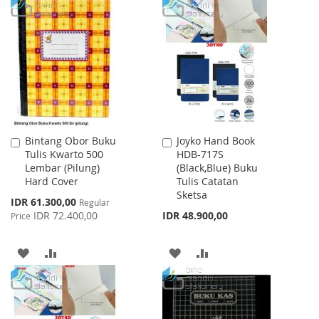
TO
TO
TO
TO
WISH
COMPARE
WISH
COMPARE
LIST
LIST
Bintang Obor Buku
Joyko Hand Book
Add
Add
Tulis Kwarto 500
HDB-717S
to
to
Lembar (Pilung)
(Black,Blue) Buku
Cart
Cart
Hard Cover
Tulis Catatan
Sketsa
Special
IDR 61.300,00
Regular
Price
IDR 72.400,00
IDR 48.900,00
Price
ADD
ADD
ADD
ADD
TO
TO
TO
TO
WISH
COMPARE
WISH
COMPARE