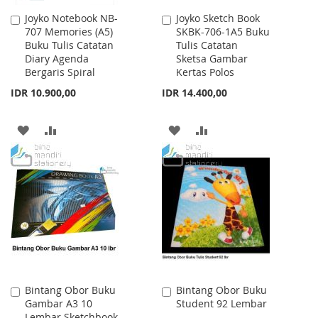
Joyko Notebook NB-
Joyko Sketch Book
Add
Add
707 Memories (A5)
SKBK-706-1A5 Buku
to
to
Buku Tulis Catatan
Tulis Catatan
Cart
Cart
Diary Agenda
Sketsa Gambar
Bergaris Spiral
Kertas Polos
IDR 10.900,00
IDR 14.400,00
ADD
ADD
ADD
ADD
TO
TO
TO
TO
WISH
COMPARE
WISH
COMPARE
LIST
LIST
Bintang Obor Buku
Bintang Obor Buku
Add
Add
Gambar A3 10
Student 92 Lembar
to
to
Lembar Sketchbook
Cart
Cart