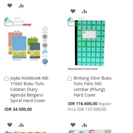
ADD
ADD
ADD
ADD
TO
TO
TO
TO
WISH
COMPARE
WISH
COMPARE
LIST
LIST
Joyko Notebook NB-
Bintang Obor Buku
Add
Add
716A5 Buku Tulis
Tulis Folio 500
to
to
Catatan Diary
Lembar (Pilung)
Cart
Cart
Agenda Bergaris
Hard Cover
Spiral Hard Cover
Special
IDR 116.600,00
Regular
Price
IDR 34.500,00
IDR 137.600,00
Price
ADD
ADD
ADD
ADD