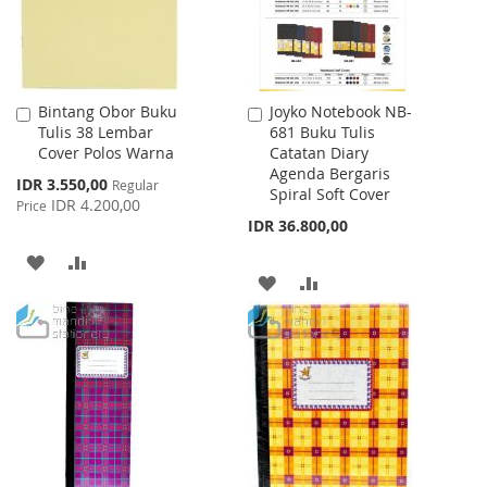
Bintang Obor Buku
Joyko Notebook NB-
Add
Add
Tulis 38 Lembar
681 Buku Tulis
to
to
Cover Polos Warna
Catatan Diary
Cart
Cart
Agenda Bergaris
Special
IDR 3.550,00
Regular
Spiral Soft Cover
Price
IDR 4.200,00
Price
IDR 36.800,00
ADD
ADD
ADD
ADD
TO
TO
TO
TO
WISH
COMPARE
WISH
COMPARE
LIST
LIST