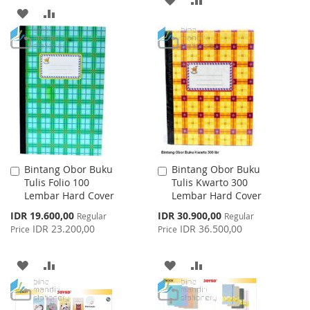
ADD
ADD
TO
TO
TO
TO
WISH
COMPARE
WISH
COMPARE
LIST
LIST
Bintang Obor Buku
Bintang Obor Buku
Add
Add
Tulis Folio 100
Tulis Kwarto 300
to
to
Lembar Hard Cover
Lembar Hard Cover
Cart
Cart
Special
Special
IDR 19.600,00
IDR 30.900,00
Regular
Regular
Price
Price
IDR 23.200,00
IDR 36.500,00
Price
Price
ADD
ADD
ADD
ADD
TO
TO
TO
TO