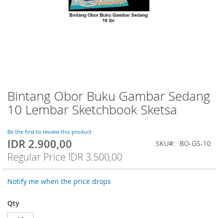
Bintang Obor Buku Gambar Sedang
Skip
to
10 Lembar Sketchbook Sketsa
the
beginning
of
Be the first to review this product
IDR 2.900,00
the
Special
SKU
BO-GS-10
images
Price
Regular Price
IDR 3.500,00
gallery
Notify me when the price drops
Qty