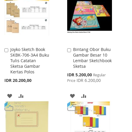
LIST
WISH
COMPARE
LIST
Joyko Sketch Book
Bintang Obor Buku
Add
Add
SKBK-706-3A4 Buku
Gambar Besar 10
to
to
Tulis Catatan
Lembar Sketchbook
Cart
Cart
Sketsa Gambar
Sketsa
Kertas Polos
Special
IDR 5.200,00
Regular
Price
IDR 20.200,00
IDR 6.200,00
Price
ADD
ADD
ADD
ADD
TO
TO
TO
TO
WISH
COMPARE
WISH
COMPARE
LIST
LIST