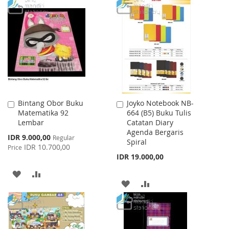
WISH
COMPARE
TO
TO
LIST
WISH
COMPARE
LIST
Bintang Obor Buku
Joyko Notebook NB-
Add
Add
Matematika 92
664 (B5) Buku Tulis
to
to
Lembar
Catatan Diary
Cart
Cart
Agenda Bergaris
Special
IDR 9.000,00
Regular
Spiral
Price
IDR 10.700,00
Price
IDR 19.000,00
ADD
ADD
ADD
ADD
TO
TO
TO
TO
WISH
COMPARE
WISH
COMPARE
LIST