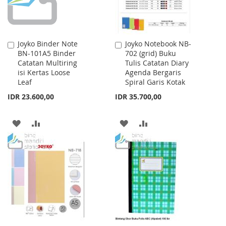
Joyko Binder Note
Joyko Notebook NB-
Add
Add
BN-101A5 Binder
702 (grid) Buku
to
to
Catatan Multiring
Tulis Catatan Diary
Cart
Cart
isi Kertas Loose
Agenda Bergaris
Leaf
Spiral Garis Kotak
IDR 23.600,00
IDR 35.700,00
ADD
ADD
ADD
ADD
TO
TO
TO
TO
WISH
COMPARE
WISH
COMPARE
LIST
LIST