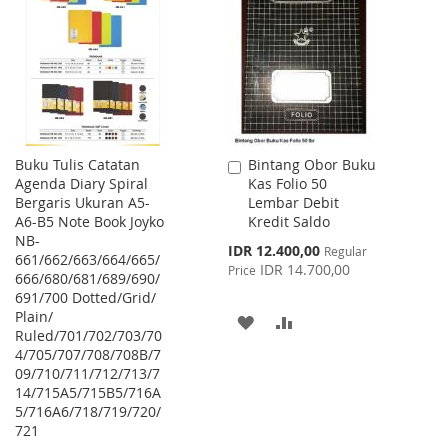
WISH
COMPARE
LIST
LIST
Buku Tulis Catatan
Bintang Obor Buku
Add
Agenda Diary Spiral
Kas Folio 50
to
Bergaris Ukuran A5-
Lembar Debit
Cart
A6-B5 Note Book Joyko
Kredit Saldo
NB-
Special
IDR 12.400,00
Regular
661/662/663/664/665/
Price
IDR 14.700,00
Price
666/680/681/689/690/
691/700 Dotted/Grid/
Plain/
ADD
ADD
Ruled/701/702/703/70
4/705/707/708/708B/7
TO
TO
09/710/711/712/713/7
WISH
COMPARE
14/715A5/715B5/716A
5/716A6/718/719/720/
LIST
721