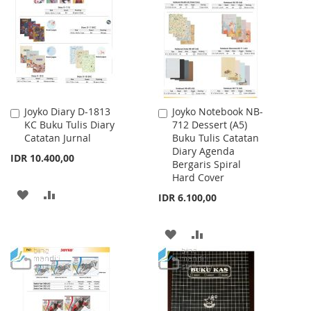
WISH
COMPARE
WISH
COMPARE
LIST
LIST
Joyko Diary D-1813
Joyko Notebook NB-
Add
Add
KC Buku Tulis Diary
712 Dessert (A5)
to
to
Catatan Jurnal
Buku Tulis Catatan
Cart
Cart
Diary Agenda
IDR 10.400,00
Bergaris Spiral
Hard Cover
ADD
ADD
IDR 6.100,00
TO
TO
ADD
ADD
WISH
COMPARE
TO
TO
LIST
WISH
COMPARE
LIST