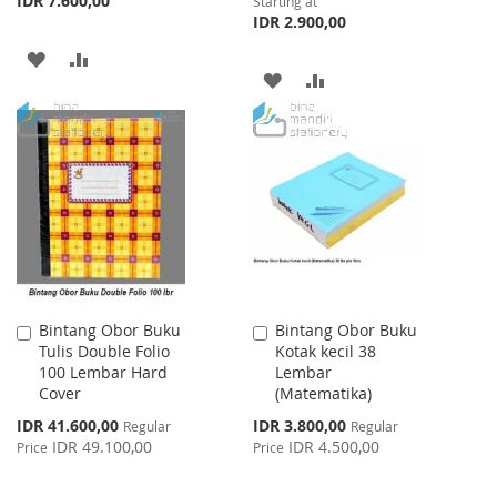
IDR 7.600,00
Starting at
IDR 2.900,00
ADD
ADD
ADD
ADD
TO
TO
TO
TO
WISH
COMPARE
WISH
COMPARE
LIST
LIST
Bintang Obor Buku
Bintang Obor Buku
Add
Add
Tulis Double Folio
Kotak kecil 38
to
to
100 Lembar Hard
Lembar
Cart
Cart
Cover
(Matematika)
Special
Special
IDR 41.600,00
IDR 3.800,00
Regular
Regular
Price
Price
IDR 49.100,00
IDR 4.500,00
Price
Price