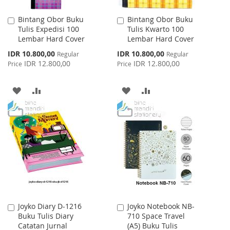
Bintang Obor Buku
Bintang Obor Buku
Add
Add
Tulis Expedisi 100
Tulis Kwarto 100
to
to
Lembar Hard Cover
Lembar Hard Cover
Cart
Cart
Special
Special
IDR 10.800,00
IDR 10.800,00
Regular
Regular
Price
Price
IDR 12.800,00
IDR 12.800,00
Price
Price
ADD
ADD
ADD
ADD
TO
TO
TO
TO
WISH
COMPARE
WISH
COMPARE
LIST
LIST
Joyko Diary D-1216
Joyko Notebook NB-
Add
Add
Buku Tulis Diary
710 Space Travel
to
to
Catatan Jurnal
(A5) Buku Tulis
Cart
Cart